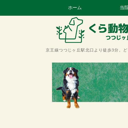
ホーム
当
京王線つつじヶ丘駅北口より徒歩3分。