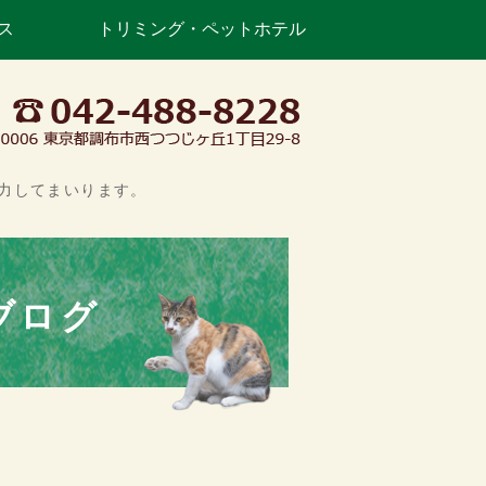
ス
トリミング・ペットホテル
丘｜調布市つつじヶ丘の動物病院・
力してまいります。
ブログ