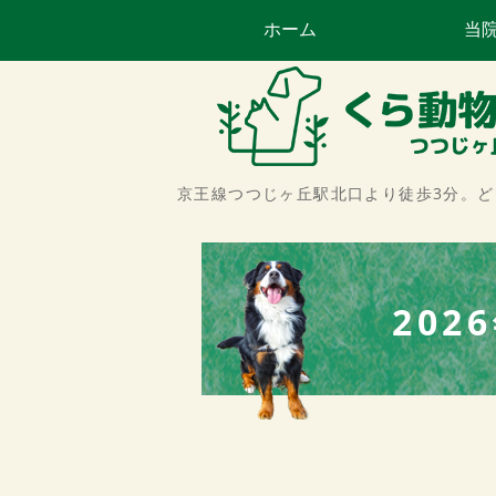
ホーム
当
京王線つつじヶ丘駅北口より徒歩3分。
20