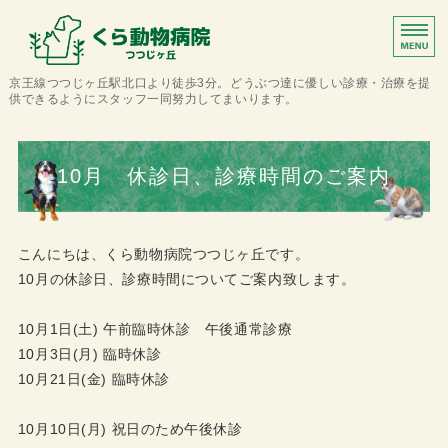
くら動物病院つつじ
京王線つつじヶ丘駅北口より徒歩3分。どうぶつ達に優しい診療・治療を提
供できるようにスタッフ一同努力してまいります。
ホーム
10月 休診日、診療時間のご案内
当院について
診療案内
こんにちは、くら動物病院つつじヶ丘です。
10月の休診日、診療時間についてご案内致します。
アクセス
トリミング・ペットホテル
10月1日(土) 午前臨時休診 午後通常診療
10月3日(月) 臨時休診
10月21日(金) 臨時休診
10月10日(月) 祝日のため午後休診