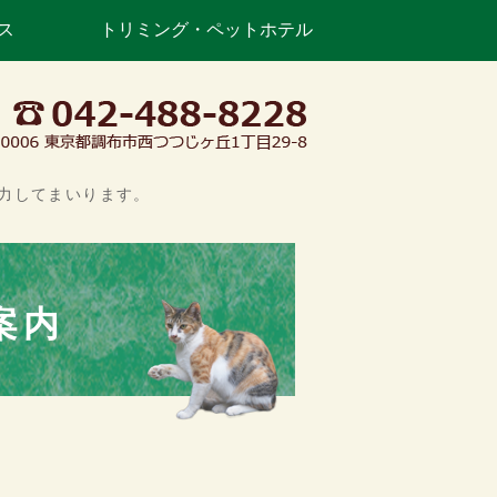
ス
トリミング・ペットホテル
丘｜調布市つつじヶ丘の動物病院・
力してまいります。
案内