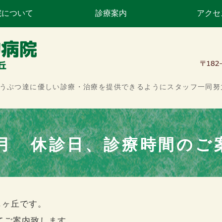
院について
診療案内
アクセ
くら動物病院つつじヶ
どうぶつ達に優しい診療・治療を提供できるようにスタッフ一同努
1月 休診日、診療時間のご
じヶ丘です。
てご案内致します。